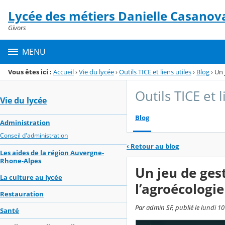
Panneau de gestion des cookies
Lycée des métiers Danielle Casanov
Menu de la rubrique
Contenu
Givors
MENU
Vous êtes ici :
Accueil
›
Vie du lycée
›
Outils TICE et liens utiles
›
Blog
›
Un 
Outils TICE et l
Vie du lycée
Blog
Administration
Conseil d'administration
‹
Retour au blog
Les aides de la région Auvergne-
Rhone-Alpes
Un jeu de ges
La culture au lycée
l’agroécologie
Restauration
Par admin SF, publié le lundi 10
Santé