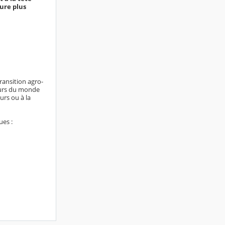
ture plus
transition agro-
eurs du monde
urs ou à la
ues :