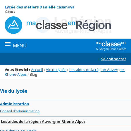
Panneau de gestion des cookies
Lycée des métiers Danielle Casanova
Menu de la rubrique
Contenu
Givors
MENU
Se connecter
Vous êtes ici :
Accueil
›
Vie du lycée
›
Les aides de la région Auvergne-
Rhone-Alpes
›
Blog
Vie du lycée
Administration
Conseil d'administration
Les aides de la région Auvergne-Rhone-Alpes
La culture au lycée