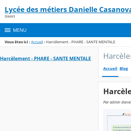
Panneau de gestion des cookies
Lycée des métiers Danielle Casanov
Menu de la rubrique
Contenu
Givors
MENU
Vous êtes ici :
Accueil
›
Harcèlement - PHARE - SANTE MENTALE
Harcèl
Harcèlement - PHARE - SANTE MENTALE
Accueil
Blog
Harcèl
Par admin daniel