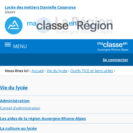
Panneau de gestion des cookies
Lycée des métiers Danielle Casanova
Menu de la rubrique
Contenu
Givors
MENU
Se connecter
Vous êtes ici :
Accueil
›
Vie du lycée
›
Outils TICE et liens utiles
›
Vie du lycée
Administration
Conseil d'administration
Les aides de la région Auvergne-Rhone-Alpes
La culture au lycée