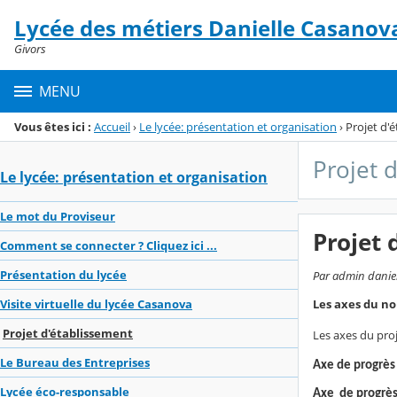
Panneau de gestion des cookies
Lycée des métiers Danielle Casanov
Menu de la rubrique
Contenu
Givors
MENU
Vous êtes ici :
Accueil
›
Le lycée: présentation et organisation
›
Projet d'
Projet 
Le lycée: présentation et organisation
Le mot du Proviseur
Projet 
Comment se connecter ? Cliquez ici ...
Présentation du lycée
Par admin daniell
Les axes du no
Visite virtuelle du lycée Casanova
Projet d'établissement
Les axes du pro
Le Bureau des Entreprises
Axe de progrès 
Lycée éco-responsable
Axe de progrès