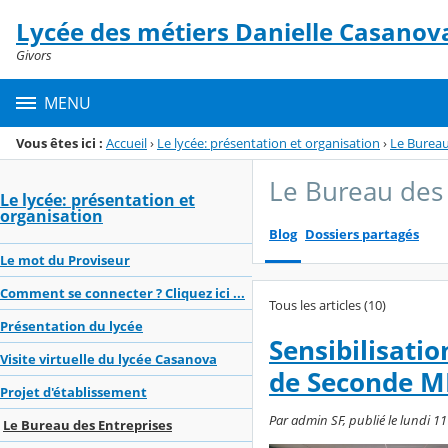
Panneau de gestion des cookies
Lycée des métiers Danielle Casanov
Menu de la rubrique
Contenu
Givors
MENU
Vous êtes ici :
Accueil
›
Le lycée: présentation et organisation
›
Le Bureau
Le Bureau des 
Le lycée: présentation et
organisation
Blog
Dossiers partagés
Le mot du Proviseur
Comment se connecter ? Cliquez ici ...
Tous les articles (10)
Présentation du lycée
Sensibilisati
Visite virtuelle du lycée Casanova
de Seconde 
Projet d'établissement
Par admin SF, publié le lundi 11
Le Bureau des Entreprises