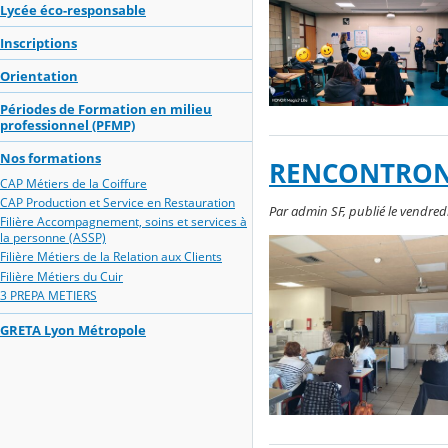
Lycée éco-responsable
Inscriptions
Orientation
Périodes de Formation en milieu
professionnel (PFMP)
Nos formations
RENCONTRON
CAP Métiers de la Coiffure
CAP Production et Service en Restauration
Par admin SF, publié le vendredi
Filière Accompagnement, soins et services à
la personne (ASSP)
Filière Métiers de la Relation aux Clients
Filière Métiers du Cuir
3 PREPA METIERS
GRETA Lyon Métropole