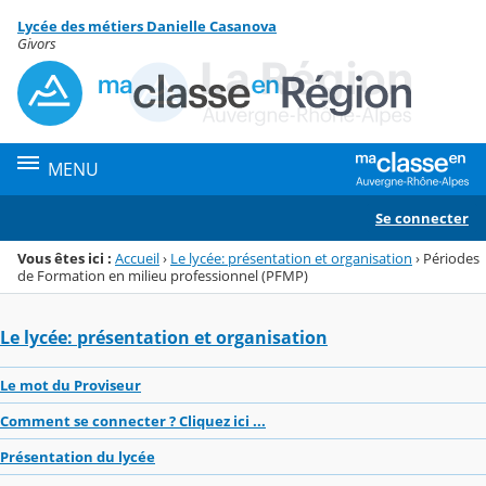
Panneau de gestion des cookies
Lycée des métiers Danielle Casanova
Menu de la rubrique
Contenu
Givors
MENU
Se connecter
Vous êtes ici :
Accueil
›
Le lycée: présentation et organisation
›
Périodes
de Formation en milieu professionnel (PFMP)
Le lycée: présentation et organisation
Le mot du Proviseur
Comment se connecter ? Cliquez ici ...
Présentation du lycée