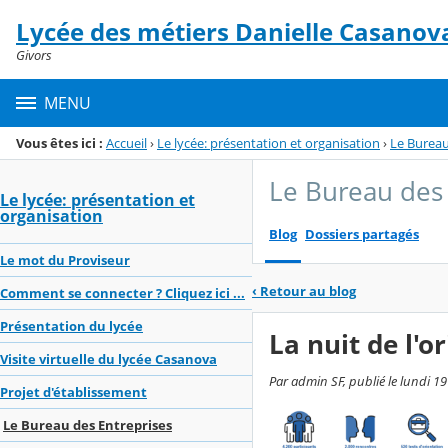
Panneau de gestion des cookies
Lycée des métiers Danielle Casanov
Menu de la rubrique
Contenu
Givors
MENU
Vous êtes ici :
Accueil
›
Le lycée: présentation et organisation
›
Le Bureau
Le Bureau des 
Le lycée: présentation et
organisation
Blog
Dossiers partagés
Le mot du Proviseur
‹
Retour au blog
Comment se connecter ? Cliquez ici ...
Présentation du lycée
La nuit de l'o
Visite virtuelle du lycée Casanova
Par admin SF, publié le lundi 19
Projet d'établissement
Le Bureau des Entreprises