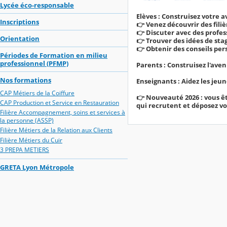
Lycée éco-responsable
Elèves : Construisez votre 
Inscriptions
👉
Venez découvrir des filiè
👉
Discuter avec des profes
Orientation
👉
Trouver des idées de sta
👉
Obtenir des conseils pers
Périodes de Formation en milieu
professionnel (PFMP)
Parents : Construisez l'ave
Nos formations
Enseignants : Aidez les jeun
CAP Métiers de la Coiffure
👉
Nouveauté 2026 : vous êt
CAP Production et Service en Restauration
qui recrutent et déposez vo
Filière Accompagnement, soins et services à
la personne (ASSP)
Filière Métiers de la Relation aux Clients
Filière Métiers du Cuir
3 PREPA METIERS
GRETA Lyon Métropole