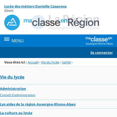
Panneau de gestion des cookies
Lycée des métiers Danielle Casanova
Menu de la rubrique
Contenu
Givors
MENU
Se connecter
Vous êtes ici :
Accueil
›
Vie du lycée
›
Santé
›
Vie du lycée
Administration
Conseil d'administration
Les aides de la région Auvergne-Rhone-Alpes
La culture au lycée