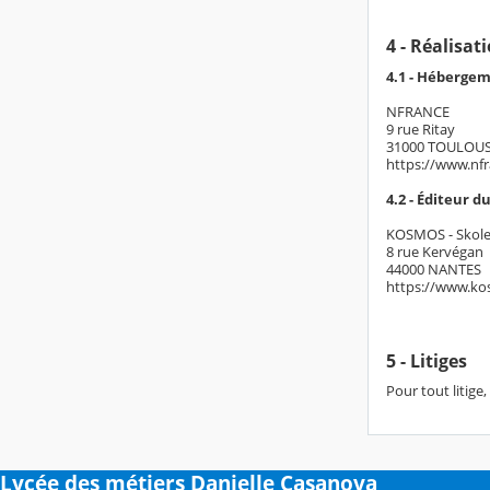
4 - Réalisa
4.1 - Héberge
NFRANCE
9 rue Ritay
31000 TOULOU
https://www.nf
4.2 - Éditeur du
KOSMOS - Skol
8 rue Kervégan
44000 NANTES
https://www.ko
5 - Litiges
Pour tout litige
Lycée des métiers Danielle Casanova