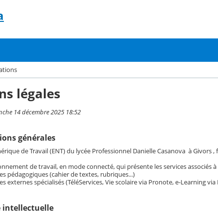
a
ations
ns légales
anche 14 décembre 2025 18:52
tions générales
ique de Travail (ENT) du lycée Professionnel Danielle Casanova à Givors , f
nnement de travail, en mode connecté, qui présente les services associés à c
es pédagogiques (cahier de textes, rubriques...)
es externes spécialisés (TéléServices, Vie scolaire via Pronote, e-Learning via É
é intellectuelle