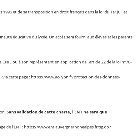
1996 et de sa transposition en droit français dans la loi du 1er juillet
unauté éducative du lycée. Un accès sera fourni aux élèves et les parents
CNIL ou à son représentant en application de l'article 22 de la loi n°78-
 via cette page : https://www.ac-lyon.fr/protection-des-donnees-
ion.
Sans validation de cette charte, l'ENT ne sera que
page de l'ENT : https://www.ent.auvergnerhonealpes.fr/sg.do?