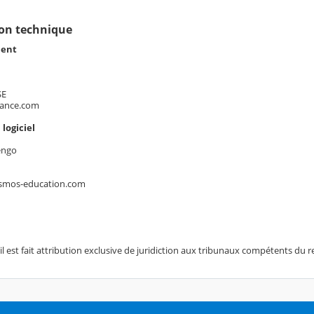
tion technique
ment
SE
rance.com
 logiciel
engo
smos-education.com
, il est fait attribution exclusive de juridiction aux tribunaux compétents du 