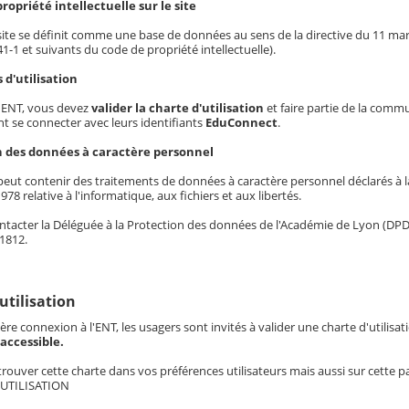
 propriété intellectuelle sur le site
 site se définit comme une base de données au sens de la directive du 11 mars 
341-1 et suivants du code de propriété intellectuelle).
s d'utilisation
t ENT, vous devez
valider la charte d'utilisation
et faire partie de la comm
t se connecter avec leurs identifiants
EduConnect
.
on des données à caractère personnel
eut contenir des traitements de données à caractère personnel déclarés à la 
978 relative à l'informatique, aux fichiers et aux libertés.
tacter la Déléguée à la Protection des données de l'Académie de Lyon (DPD)
1812.
'utilisation
ère connexion à l'ENT, les usagers sont invités à valider une charte d'utilisat
accessible.
rouver cette charte dans vos préférences utilisateurs mais aussi sur cette 
UTILISATION