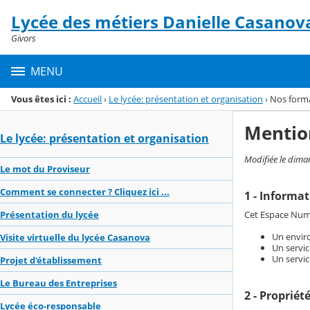
Panneau de gestion des cookies
Lycée des métiers Danielle Casanov
Menu de la rubrique
Contenu
Givors
MENU
Vous êtes ici :
Accueil
›
Le lycée: présentation et organisation
›
Nos form
Mentio
Le lycée: présentation et organisation
Modifiée le dim
Le mot du Proviseur
Comment se connecter ? Cliquez ici ...
1 - Informa
Cet Espace Numér
Présentation du lycée
Un enviro
Visite virtuelle du lycée Casanova
Un servic
Un servic
Projet d'établissement
Le Bureau des Entreprises
2 - Propriét
Lycée éco-responsable