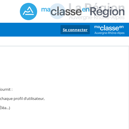
Se connecter
ournit :
haque profil d’utilisateur,
léa...)