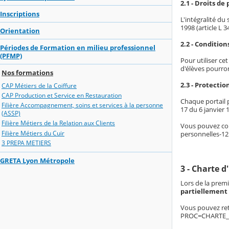
2.1 - Droits de
Inscriptions
L'intégralité du
1998 (article L 
Orientation
2.2 - Condition
Périodes de Formation en milieu professionnel
(PFMP)
Pour utiliser ce
d'élèves pourron
Nos formations
2.3 - Protecti
CAP Métiers de la Coiffure
CAP Production et Service en Restauration
Chaque portail p
Filière Accompagnement, soins et services à la personne
17 du 6 janvier 1
(ASSP)
Filière Métiers de la Relation aux Clients
Vous pouvez con
Filière Métiers du Cuir
personnelles-12
3 PREPA METIERS
GRETA Lyon Métropole
3 - Charte d
Lors de la premi
partiellement 
Vous pouvez ret
PROC=CHARTE_