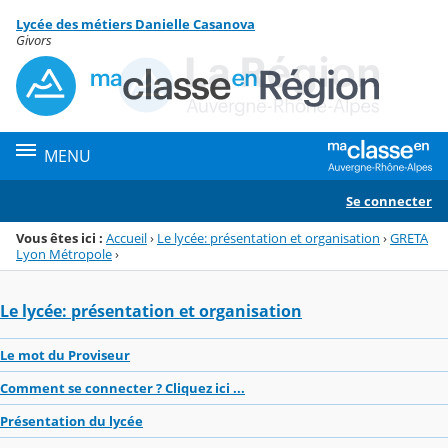
Panneau de gestion des cookies
Lycée des métiers Danielle Casanova
Menu de la rubrique
Contenu
Givors
MENU
Se connecter
Vous êtes ici :
Accueil
›
Le lycée: présentation et organisation
›
GRETA
Lyon Métropole
›
Le lycée: présentation et organisation
Le mot du Proviseur
Comment se connecter ? Cliquez ici ...
Présentation du lycée