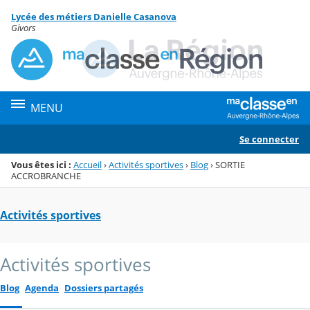
Panneau de gestion des cookies
Lycée des métiers Danielle Casanova
Menu de la rubrique
Contenu
Givors
MENU
Se connecter
Vous êtes ici :
Accueil
›
Activités sportives
›
Blog
›
SORTIE
ACCROBRANCHE
Activités sportives
Activités sportives
Blog
Agenda
Dossiers partagés