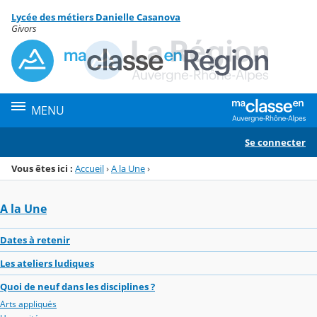
Panneau de gestion des cookies
Lycée des métiers Danielle Casanova
Menu de la rubrique
Contenu
Givors
MENU
Se connecter
Vous êtes ici :
Accueil
›
A la Une
›
A la Une
Dates à retenir
Les ateliers ludiques
Quoi de neuf dans les disciplines ?
Arts appliqués