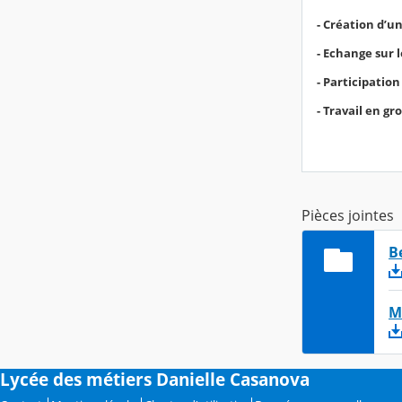
- Création d’u
- Echange sur 
- Participation
- Travail en g
Pièces jointes
B
M
Lycée des métiers Danielle Casanova