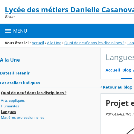
Panneau de gestion des cookies
Lycée des métiers Danielle Casanov
Menu de la rubrique
Contenu
Givors
MENU
Vous êtes ici :
Accueil
›
A la Une
›
Quoi de neuf dans les disciplines ?
›
Lan
Langue
A la Une
Accueil
Blog
Dates à retenir
Les ateliers ludiques
‹
Retour au blog
Quoi de neuf dans les disciplines ?
Projet 
Arts appliqués
Humanités
Langues
Par GERALDINE REG
Matières professionnelles