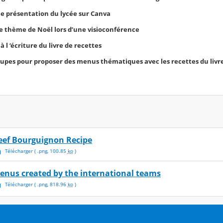
ne présentation du lycée sur Canva
le thème de Noël lors d’une visioconférence
 à l ‘écriture du livre de recettes
roupes pour proposer des menus thématiques avec les recettes du livr
eef Bourguignon Recipe
Télécharger
( .
png
,
100.85
ko
)
enus created by the international teams
Télécharger
( .
png
,
818.96
ko
)