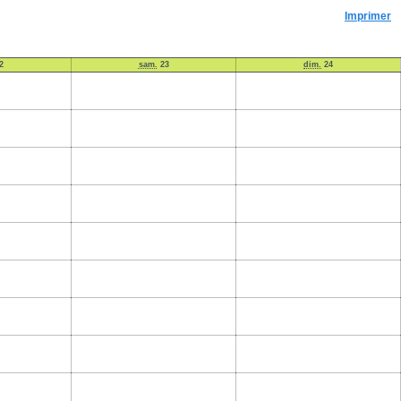
Imprimer
2
sam.
23
dim.
24