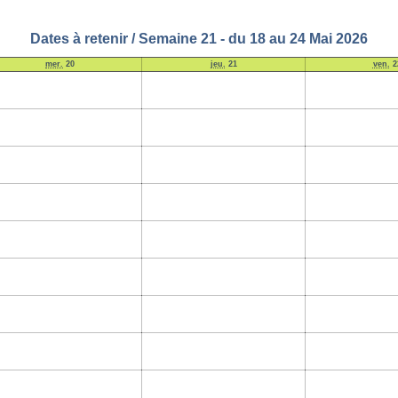
Dates à retenir / Semaine 21 - du 18 au 24 Mai 2026
mer.
20
jeu.
21
ven.
2