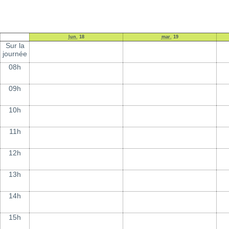
lun.
18
mar.
19
Sur la
journée
08h
09h
10h
11h
12h
13h
14h
15h