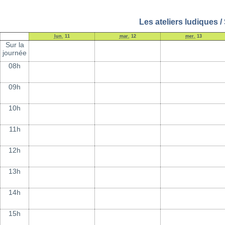
Les ateliers ludiques 
lun.
11
mar.
12
mer.
13
Sur la
journée
08h
09h
10h
11h
12h
13h
14h
15h