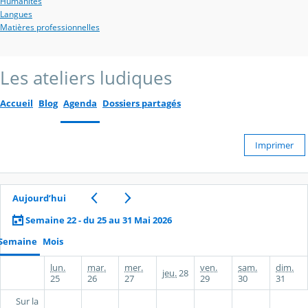
Humanités
Langues
Matières professionnelles
Les ateliers ludiques
Accueil
Blog
Agenda
Dossiers partagés
Imprimer
Aujourd’hui
Semaine 22 - du 25 au 31 Mai 2026
Semaine
Mois
lun.
mar.
mer.
ven.
sam.
dim.
jeu.
28
25
26
27
29
30
31
Sur la