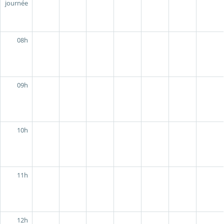
journée
08h
09h
10h
11h
12h