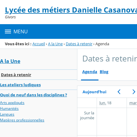
Panneau de gestion des cookies
Lycée des métiers Danielle Casanov
Menu de la rubrique
Contenu
Givors
MENU
Vous êtes ici :
Accueil
›
A la Une
›
Dates à retenir
›
Agenda
Dates à reteni
A la Une
Agenda
Blog
Dates à retenir
Les ateliers ludiques
Aujourd’hui
Quoi de neuf dans les disciplines ?
lun.
18
mar
Arts appliqués
Humanités
Sur la
Langues
journée
Matières professionnelles