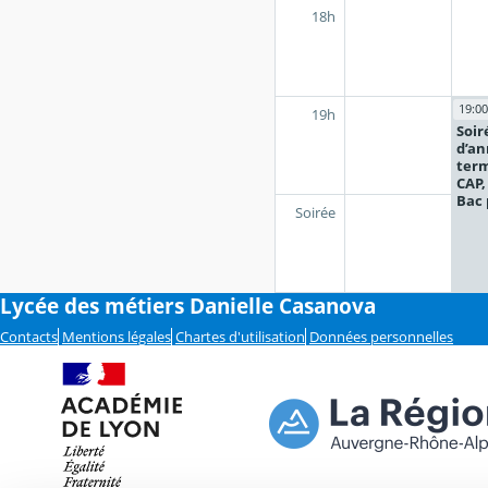
18h
19:00
19h
Soir
d’an
term
CAP,
Bac 
Soirée
Lycée des métiers Danielle Casanova
Contacts
Mentions légales
Chartes d'utilisation
Données personnelles