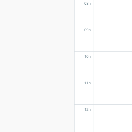
08h
09h
10h
11h
12h