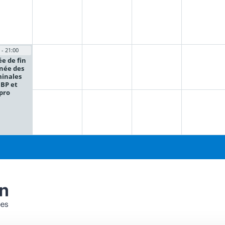
 - 21:00
ée de fin
née des
inales
 BP et
pro